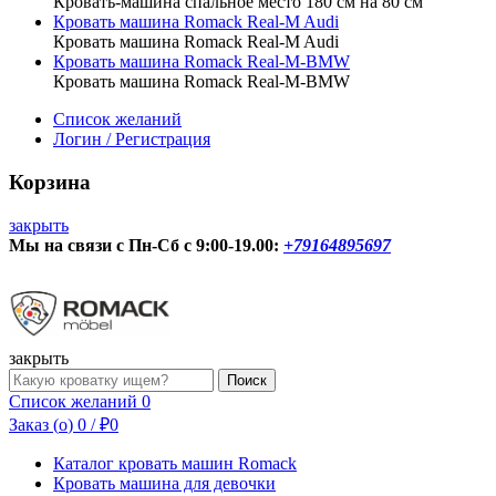
Кровать-машина спальное место 180 см на 80 см
Кровать машина Romack Real-M Audi
Кровать машина Romack Real-M Audi
Кровать машина Romack Real-M-BMW
Кровать машина Romack Real-M-BMW
Список желаний
Логин / Регистрация
Корзина
закрыть
Мы на связи с Пн-Сб с 9:00-19.00:
+79164895697
О нас
Контакты
закрыть
Форма
Доставка/Сборка
Поиск
поиска
Список желаний
0
Заказ (
o
)
0
/
₽
0
Каталог кровать машин Romack
Кровать машина для девочки