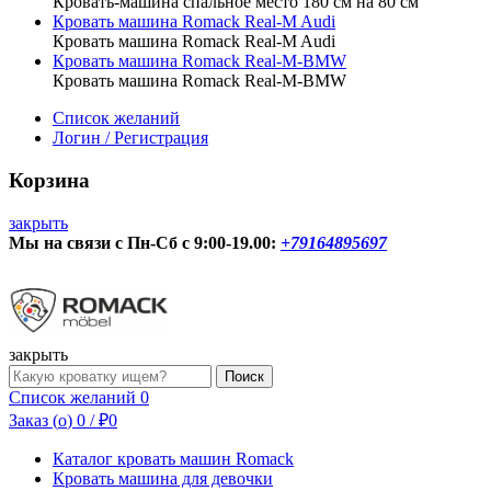
Кровать-машина спальное место 180 см на 80 см
Кровать машина Romack Real-M Audi
Кровать машина Romack Real-M Audi
Кровать машина Romack Real-M-BMW
Кровать машина Romack Real-M-BMW
Список желаний
Логин / Регистрация
Корзина
закрыть
Мы на связи с Пн-Сб с 9:00-19.00:
+79164895697
О нас
Контакты
закрыть
Форма
Доставка/Сборка
Поиск
поиска
Список желаний
0
Заказ (
o
)
0
/
₽
0
Каталог кровать машин Romack
Кровать машина для девочки