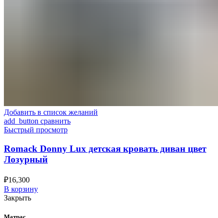
Добавить в список желаний
add_button сравнить
Быстрый просмотр
Romack Donny Lux детская кровать диван цвет
Лозурный
₽
16,300
В корзину
Закрыть
Матрас