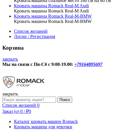
Кровать-машина спальное место 180 см на 80 см
Кровать машина Romack Real-M Audi
Кровать машина Romack Real-M Audi
Кровать машина Romack Real-M-BMW
Кровать машина Romack Real-M-BMW
Список желаний
Логин / Регистрация
Корзина
закрыть
Мы на связи с Пн-Сб с 9:00-19.00:
+79164895697
О нас
Контакты
закрыть
Форма
Доставка/Сборка
Поиск
поиска
Список желаний
0
Заказ (
o
)
0
/
₽
0
Каталог кровать машин Romack
Кровать машина для девочки