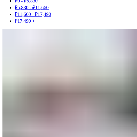
₽
0
-
₽
5,830
₽
5,830
-
₽
11,660
₽
11,660
-
₽
17,490
₽
17,490
+