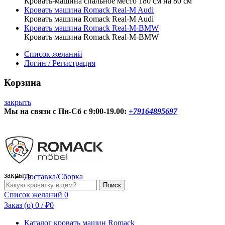
Кровать-машина спальное место 180 см на 80 см
Кровать машина Romack Real-M Audi
Кровать машина Romack Real-M Audi
Кровать машина Romack Real-M-BMW
Кровать машина Romack Real-M-BMW
Список желаний
Логин / Регистрация
Корзина
закрыть
Мы на связи с Пн-Сб с 9:00-19.00:
+79164895697
О нас
Контакты
закрыть
Доставка/Сборка
Форма
Поиск
поиска
Список желаний
0
Заказ (
o
)
0
/
₽
0
Каталог кровать машин Romack