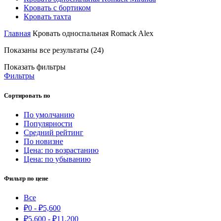
Кровать с бортиком
Кровать тахта
Главная
Кровать односпальная Romack Alex
Показаны все результаты (24)
Показать фильтры
Фильтры
Сортировать по
По умолчанию
Популярности
Средний рейтинг
По новизне
Цена: по возрастанию
Цена: по убыванию
Фильтр по цене
Все
₽
0
-
₽
5,600
₽
5,600
-
₽
11,200