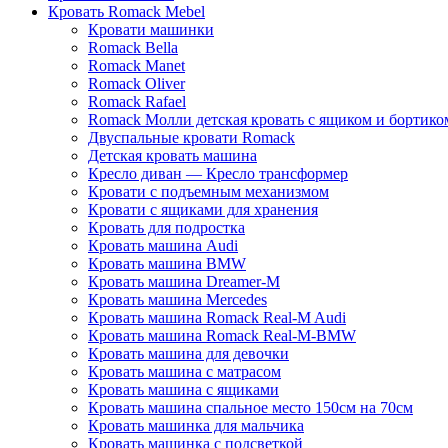
Кровать Romack Mebel
Кровати машинки
Romack Bella
Romack Manet
Romack Oliver
Romack Rafael
Romack Молли детская кровать с ящиком и бортико
Двуспальные кровати Romack
Детская кровать машина
Кресло диван — Кресло трансформер
Кровати с подъемным механизмом
Кровати с ящиками для хранения
Кровать для подростка
Кровать машина Audi
Кровать машина BMW
Кровать машина Dreamer-M
Кровать машина Mercedes
Кровать машина Romack Real-M Audi
Кровать машина Romack Real-M-BMW
Кровать машина для девочки
Кровать машина с матрасом
Кровать машина с ящиками
Кровать машина спальное место 150см на 70см
Кровать машинка для мальчика
Кровать машинка с подсветкой