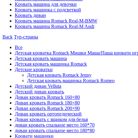
Кровать машина для девочки
Кровать машинка с подсветкой
Кровать диван
Кровать машина Romack Real-M-BMW
Кровать машина Romack Real-M Audi
Back
Тур-страны
Все
Детская кроватка Romack Мишки Маша/Паша кровати и
Детская кровать машина
Детская кровать машинка Romack
Детские кроватки
Детская кровать Romack Jenny
Детская кровать машинка Romack Romeo
Детский диван Velluta
Детский диван кровать
Диван кровать Romack 160×80
Диван кровать Romack 180×80
Диван кровать Romack 200×90
Диван кровать ортопедический
Диван кровать с ящиком для белья
диван кровать спальное место 160*70
диван кровать спальное место 180*80
Кровати машинки